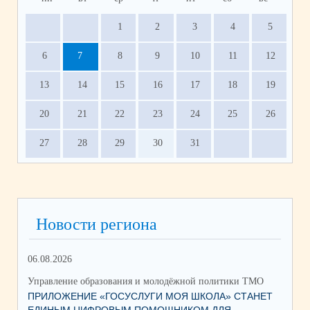
1
2
3
4
5
6
7
8
9
10
11
12
13
14
15
16
17
18
19
20
21
22
23
24
25
26
27
28
29
30
31
Новости региона
06.08.2026
03.
Управление образования и молодёжной политики ТМО
Упр
ПРИЛОЖЕНИЕ «ГОСУСЛУГИ МОЯ ШКОЛА» СТАНЕТ
25