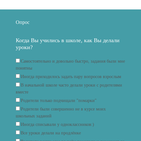
Опрос
Когда Вы учились в школе, как Вы делали
уроки?
Самостоятельно и довольно быстро, задания были мне
понятны
Иногда приходилось задать пару вопросов взрослым
В начальной школе часто делали уроки с родителями
вместе
Родители только подчищали "помарки"
Родители были совершенно не в курсе моих
школьных заданий
Иногда списывали у одноклассников:)
Все уроки делали на продлёнке