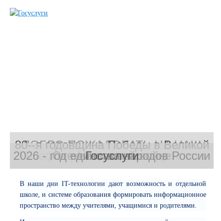
80--я годовщина Победы в Великой
ДОБРО ПОЖАЛОВАТЬ НА НАШ
2026 - год единства народов России
Телефон доверия для подростков
Отечественной войне
Коллектив школы
Наша школа
Госуслуги
САЙТ!
В наши дни IT-технологии дают возможность и отдельной
школе, и системе образования формировать информационное
пространство между учителями, учащимися и родителями.