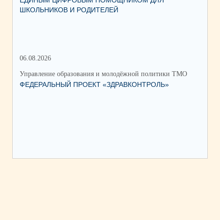
ЕДИНЫМ ЦИФРОВЫМ ПОМОЩНИКОМ ДЛЯ
АВ
ШКОЛЬНИКОВ И РОДИТЕЛЕЙ
202
06.08.2026
17.
Управление образования и молодёжной политики ТМО
Упр
ФЕДЕРАЛЬНЫЙ ПРОЕКТ «ЗДРАВКОНТРОЛЬ»
ЮН
КС
НА