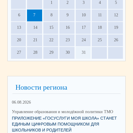
1
2
3
4
5
6
7
8
9
10
11
12
13
14
15
16
17
18
19
20
21
22
23
24
25
26
27
28
29
30
31
Новости региона
06.08.2026
17.
Управление образования и молодёжной политики ТМО
Упр
ПРИЛОЖЕНИЕ «ГОСУСЛУГИ МОЯ ШКОЛА» СТАНЕТ
ЮН
ЕДИНЫМ ЦИФРОВЫМ ПОМОЩНИКОМ ДЛЯ
КС
ШКОЛЬНИКОВ И РОДИТЕЛЕЙ
НА