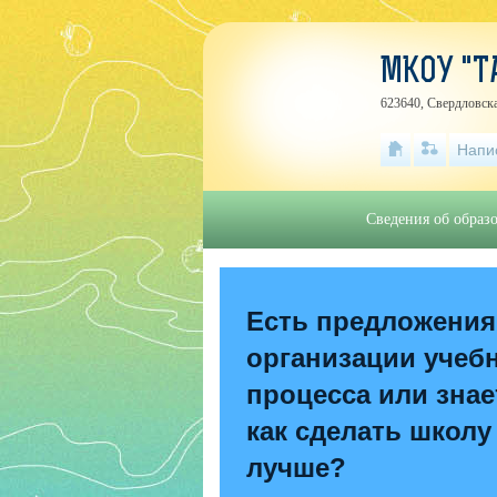
МКОУ "Т
623640, Свердловска
Напи
Сведения об образ
Есть предложения
организации учеб
процесса или знае
как сделать школу
лучше?