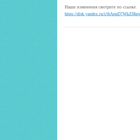
Наши изменения смотрите по ссылке:
https://disk.yandex.ru/i/ihApqD7WkZ0he