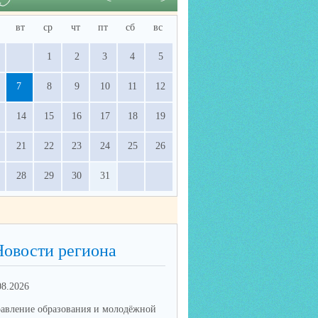
вт
ср
чт
пт
сб
вс
1
2
3
4
5
7
8
9
10
11
12
14
15
16
17
18
19
21
22
23
24
25
26
28
29
30
31
Новости региона
08.2026
17.06.2026
авление образования и молодёжной
Управление образования и мол