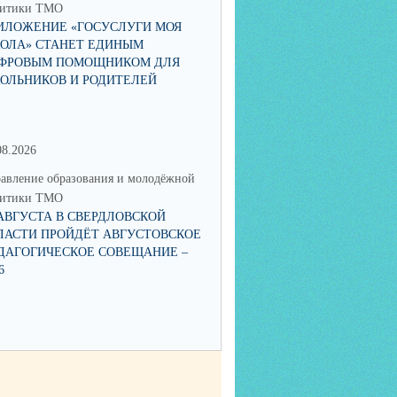
литики ТМО
политики ТМО
ИЛОЖЕНИЕ «ГОСУСЛУГИ МОЯ
ЮНЫЙ ТАЛАНТ ИЗ ТАЛИЦЫ
ОЛА» СТАНЕТ ЕДИНЫМ
ПОКОРЯЕТ РОССИЮ: КСЕНИ
ФРОВЫМ ПОМОЩНИКОМ ДЛЯ
НИКОЛАЕВА СТАЛА ПОБЕД
ОЛЬНИКОВ И РОДИТЕЛЕЙ
IX НАЦИОНАЛЬНОЙ ПРЕМИ
08.2026
15.06.2026
авление образования и молодёжной
Управление образования и мол
литики ТМО
политики ТМО
 АВГУСТА В СВЕРДЛОВСКОЙ
О ЗАПУСКЕ В РАБОТУ ЧАТ-БОТА
ЛАСТИ ПРОЙДЁТ АВГУСТОВСКОЕ
«ГОРЯЧАЯ ЛИНИЯ ПИТАНИЯ
ДАГОГИЧЕСКОЕ СОВЕЩАНИЕ –
6