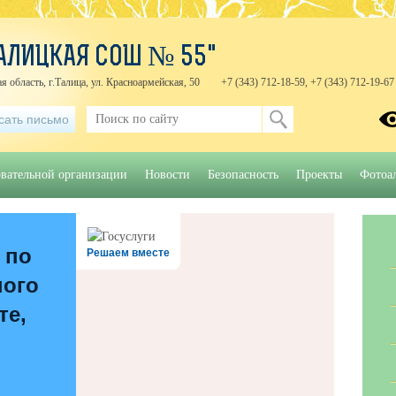
АЛИЦКАЯ СОШ № 55"
я область, г.Талица, ул. Красноармейская, 50
+7 (343) 712-18-59, +7 (343) 712-19-67
сать письмо
овательной организации
Новости
Безопасность
Проекты
Фотоа
 по
Решаем вместе
ного
те,