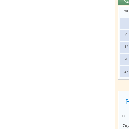
пн
6
13
20
27
06.
Упр