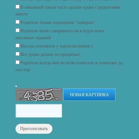
В начальной школе часто делали уроки с родителями
вместе
Родители только подчищали "помарки"
Родители были совершенно не в курсе моих
школьных заданий
Иногда списывали у одноклассников:)
Все уроки делали на продлёнке
Родители всегда мне во всём помогали и помогают до
сих пор
НОВАЯ КАРТИНКА