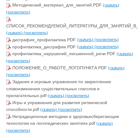
Методический_материал_для_занятий.PDF
(скачать)
(посмотреть)
СПИСОК_РЕКОМЕНДУЕМОЙ_ЛИТЕРАТУРЫ_ДЛЯ_ЗАНЯТИЙ_В
(скачать)
(посмотреть)
дисграфия_профилактика.PDF
(скачать)
(посмотреть)
профилактика_дисграфии.PDF
(скачать)
(посмотреть)
профилактика_нарушений_письменной_речи.PDF
(скачать)
(посмотреть)
ПОЛОЖЕНИЕ_О_РАБОТЕ_ЛОГОПУНКТА.PDF
(скачать)
(посмотреть)
Задания и игровые упражнения по закреплению
словоизменения существительных глаголов и
прилагательных.pdf
(скачать)
(посмотреть)
Игры и упражнения для развития ритмической
способности.pdf
(скачать)
(посмотреть)
Нетрадиционные методики и здоровьесберегающие
технологии на логопедических занятиях.pdf
(скачать)
(посмотреть)