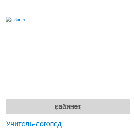
учитель
кабинет
логопед
Учитель-логопед