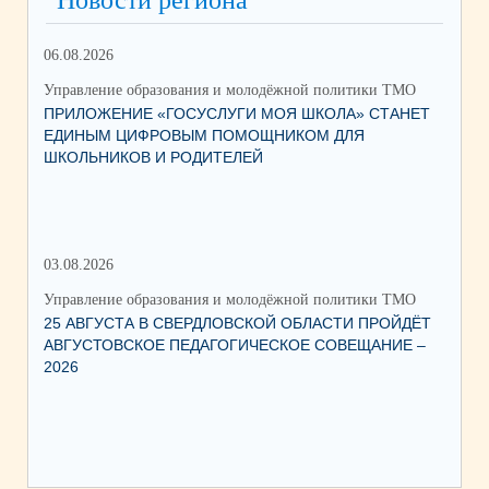
Новости региона
06.08.2026
17.
Управление образования и молодёжной политики ТМО
Упр
ПРИЛОЖЕНИЕ «ГОСУСЛУГИ МОЯ ШКОЛА» СТАНЕТ
ЮН
ЕДИНЫМ ЦИФРОВЫМ ПОМОЩНИКОМ ДЛЯ
КС
ШКОЛЬНИКОВ И РОДИТЕЛЕЙ
НА
03.08.2026
15.
Управление образования и молодёжной политики ТМО
Упр
25 АВГУСТА В СВЕРДЛОВСКОЙ ОБЛАСТИ ПРОЙДЁТ
О ЗАПУСКЕ В 
АВГУСТОВСКОЕ ПЕДАГОГИЧЕСКОЕ СОВЕЩАНИЕ –
ПИ
2026