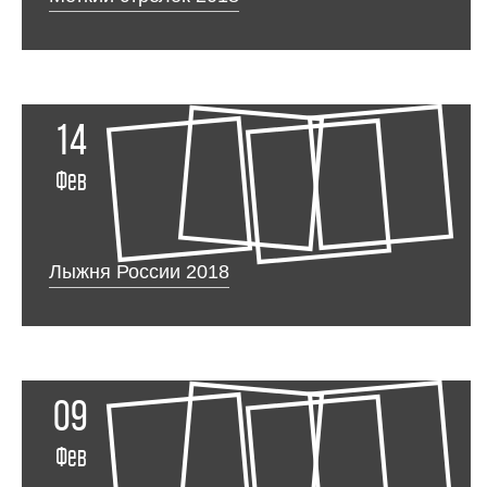
14
Фев
Лыжня России 2018
09
Фев