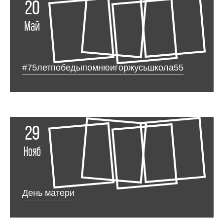
20
Май
#75летпобедыпомнюигоржусьшкола55
29
Нояб
День матери