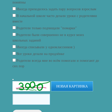
понятны
Иногда приходилось задать пару вопросов взрослым
В начальной школе часто делали уроки с родителями
вместе
Родители только подчищали "помарки"
Родители были совершенно не в курсе моих
школьных заданий
Иногда списывали у одноклассников:)
Все уроки делали на продлёнке
Родители всегда мне во всём помогали и помогают до
сих пор
НОВАЯ КАРТИНКА