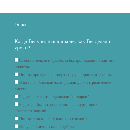
Опрос
Когда Вы учились в школе, как Вы делали
уроки?
Самостоятельно и довольно быстро, задания были мне
понятны
Иногда приходилось задать пару вопросов взрослым
В начальной школе часто делали уроки с родителями
вместе
Родители только подчищали "помарки"
Родители были совершенно не в курсе моих
школьных заданий
Иногда списывали у одноклассников:)
Все уроки делали на продлёнке