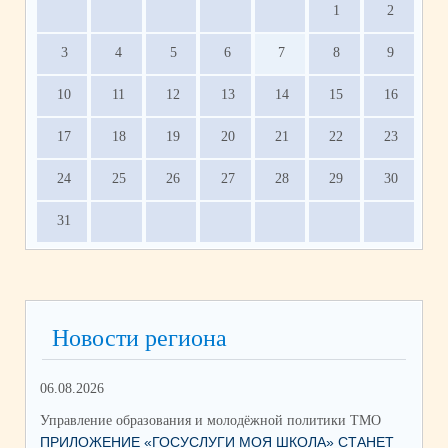
1
2
3
4
5
6
7
8
9
10
11
12
13
14
15
16
17
18
19
20
21
22
23
24
25
26
27
28
29
30
31
Новости региона
06.08.2026
17.
Управление образования и молодёжной политики ТМО
Упр
ПРИЛОЖЕНИЕ «ГОСУСЛУГИ МОЯ ШКОЛА» СТАНЕТ
ЮН