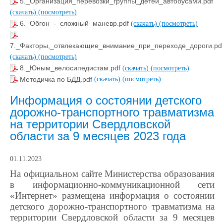
5._Организация_перевозки_группы_детей_автобусами.pdf
(скачать)
(посмотреть)
6._Обгон_-_сложный_маневр.pdf
(скачать)
(посмотреть)
7._Факторы,_отвлекающие_внимание_при_переходе_дороги.pd
(скачать)
(посмотреть)
8._Юным_велосипедистам.pdf
(скачать)
(посмотреть)
Методичка по БДД.pdf
(скачать)
(посмотреть)
Информация о состоянии детского
дорожно-транспортного травматизма
на территории Свердловской
области за 9 месяцев 2023 года
01.11.2023
На официальном сайте Министерства образования
в информационно-коммуникационной сети
«Интернет» размещена информация о состоянии
детского дорожно-транспортного травматизма на
территории Свердловской области за 9 месяцев