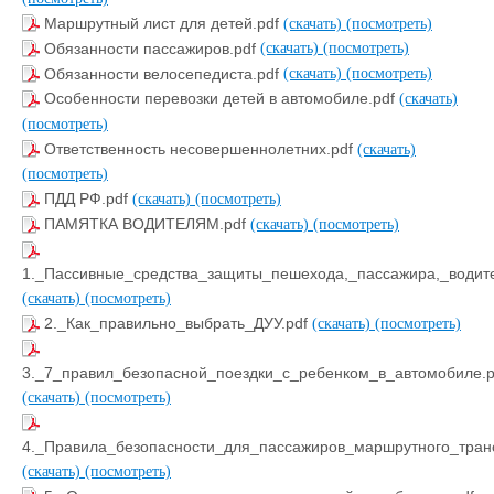
Маршрутный лист для детей.pdf
(скачать)
(посмотреть)
Обязанности пассажиров.pdf
(скачать)
(посмотреть)
Обязанности велосепедиста.pdf
(скачать)
(посмотреть)
Особенности перевозки детей в автомобиле.pdf
(скачать)
(посмотреть)
Ответственность несовершеннолетних.pdf
(скачать)
(посмотреть)
ПДД РФ.pdf
(скачать)
(посмотреть)
ПАМЯТКА ВОДИТЕЛЯМ.pdf
(скачать)
(посмотреть)
1._Пассивные_средства_защиты_пешехода,_пассажира,_водите
(скачать)
(посмотреть)
2._Как_правильно_выбрать_ДУУ.pdf
(скачать)
(посмотреть)
3._7_правил_безопасной_поездки_с_ребенком_в_автомобиле.p
(скачать)
(посмотреть)
4._Правила_безопасности_для_пассажиров_маршрутного_транс
(скачать)
(посмотреть)