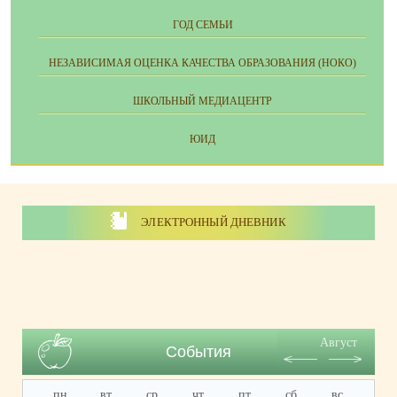
ГОД СЕМЬИ
НЕЗАВИСИМАЯ ОЦЕНКА КАЧЕСТВА ОБРАЗОВАНИЯ (НОКО)
ШКОЛЬНЫЙ МЕДИАЦЕНТР
ЮИД
ЭЛЕКТРОННЫЙ ДНЕВНИК
Август
События
пн
вт
ср
чт
пт
сб
вс