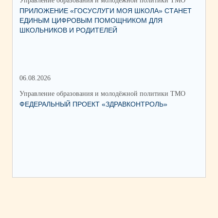
Управление образования и молодёжной политики ТМО
Упр
ПРИЛОЖЕНИЕ «ГОСУСЛУГИ МОЯ ШКОЛА» СТАНЕТ
25
ЕДИНЫМ ЦИФРОВЫМ ПОМОЩНИКОМ ДЛЯ
АВ
ШКОЛЬНИКОВ И РОДИТЕЛЕЙ
202
06.08.2026
17.
Управление образования и молодёжной политики ТМО
Упр
ФЕДЕРАЛЬНЫЙ ПРОЕКТ «ЗДРАВКОНТРОЛЬ»
ЮН
КС
НА