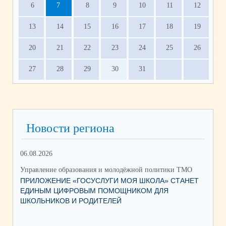
6
7
8
9
10
11
12
13
14
15
16
17
18
19
20
21
22
23
24
25
26
27
28
29
30
31
Новости региона
06.08.2026
03.
Управление образования и молодёжной политики ТМО
Упр
ПРИЛОЖЕНИЕ «ГОСУСЛУГИ МОЯ ШКОЛА» СТАНЕТ
25
ЕДИНЫМ ЦИФРОВЫМ ПОМОЩНИКОМ ДЛЯ
АВ
ШКОЛЬНИКОВ И РОДИТЕЛЕЙ
202