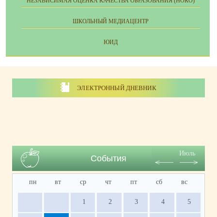
НЕЗАВИСИМАЯ ОЦЕНКА КАЧЕСТВА ОБРАЗОВАНИЯ (НОКО)
ШКОЛЬНЫЙ МЕДИАЦЕНТР
ЮИД
ЭЛЕКТРОННЫЙ ДНЕВНИК
Июль
События
пн
вт
ср
чт
пт
сб
вс
1
2
3
4
5