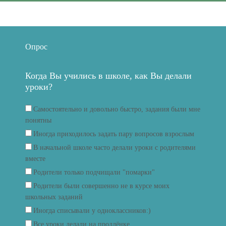
Опрос
Когда Вы учились в школе, как Вы делали
уроки?
Самостоятельно и довольно быстро, задания были мне
понятны
Иногда приходилось задать пару вопросов взрослым
В начальной школе часто делали уроки с родителями
вместе
Родители только подчищали "помарки"
Родители были совершенно не в курсе моих
школьных заданий
Иногда списывали у одноклассников:)
Все уроки делали на продлёнке