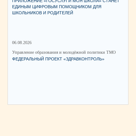
ПРИЛОЖЕНИЕ «ГОСУСЛУГИ МОЯ ШКОЛА» СТАНЕТ
25
ЕДИНЫМ ЦИФРОВЫМ ПОМОЩНИКОМ ДЛЯ
АВ
ШКОЛЬНИКОВ И РОДИТЕЛЕЙ
202
06.08.2026
17.
Управление образования и молодёжной политики ТМО
Упр
ФЕДЕРАЛЬНЫЙ ПРОЕКТ «ЗДРАВКОНТРОЛЬ»
ЮН
КС
НА