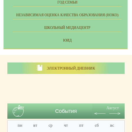
ГОД СЕМЬИ
НЕЗАВИСИМАЯ ОЦЕНКА КАЧЕСТВА ОБРАЗОВАНИЯ (НОКО)
ШКОЛЬНЫЙ МЕДИАЦЕНТР
ЮИД
ЭЛЕКТРОННЫЙ ДНЕВНИК
Август
События
пн
вт
ср
чт
пт
сб
вс