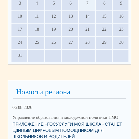
3
4
5
6
7
8
9
10
11
12
13
14
15
16
17
18
19
20
21
22
23
24
25
26
27
28
29
30
31
Новости региона
06.08.2026
03.
Управление образования и молодёжной политики ТМО
Упр
ПРИЛОЖЕНИЕ «ГОСУСЛУГИ МОЯ ШКОЛА» СТАНЕТ
25
ЕДИНЫМ ЦИФРОВЫМ ПОМОЩНИКОМ ДЛЯ
АВ
ШКОЛЬНИКОВ И РОДИТЕЛЕЙ
202