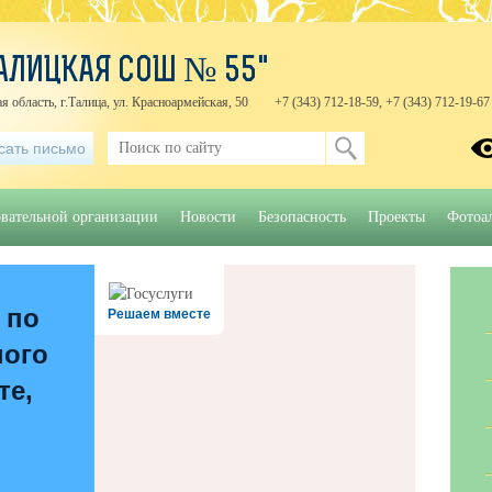
АЛИЦКАЯ СОШ № 55"
я область, г.Талица, ул. Красноармейская, 50
+7 (343) 712-18-59, +7 (343) 712-19-67
сать письмо
овательной организации
Новости
Безопасность
Проекты
Фотоа
 по
Решаем вместе
ного
те,