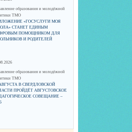
авление образования и молодёжной
Управление образования и мол
литики ТМО
политики ТМО
ИЛОЖЕНИЕ «ГОСУСЛУГИ МОЯ
ЮНЫЙ ТАЛАНТ ИЗ ТАЛИЦЫ
ОЛА» СТАНЕТ ЕДИНЫМ
ПОКОРЯЕТ РОССИЮ: КСЕНИ
ФРОВЫМ ПОМОЩНИКОМ ДЛЯ
НИКОЛАЕВА СТАЛА ПОБЕД
ОЛЬНИКОВ И РОДИТЕЛЕЙ
IX НАЦИОНАЛЬНОЙ ПРЕМИ
08.2026
15.06.2026
авление образования и молодёжной
Управление образования и мол
литики ТМО
политики ТМО
 АВГУСТА В СВЕРДЛОВСКОЙ
О ЗАПУСКЕ В РАБОТУ ЧАТ-БОТА
ЛАСТИ ПРОЙДЁТ АВГУСТОВСКОЕ
«ГОРЯЧАЯ ЛИНИЯ ПИТАНИЯ
ДАГОГИЧЕСКОЕ СОВЕЩАНИЕ –
6