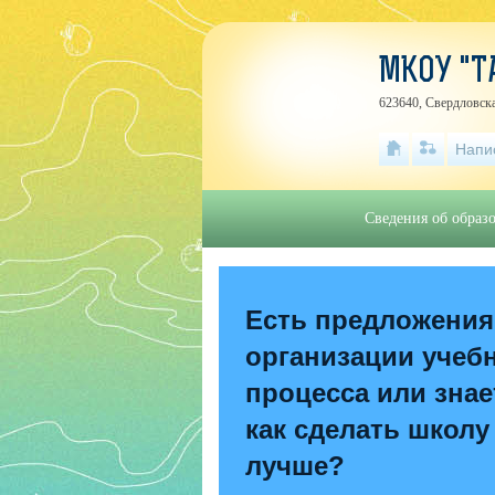
МКОУ "Т
623640, Свердловска
Напи
Сведения об образ
Есть предложения
организации учеб
процесса или знае
как сделать школу
лучше?