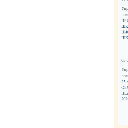
Упр
по
ПР
ШК
ЦИ
ШК
03.
Упр
по
25
ОБ
ПЕ
202