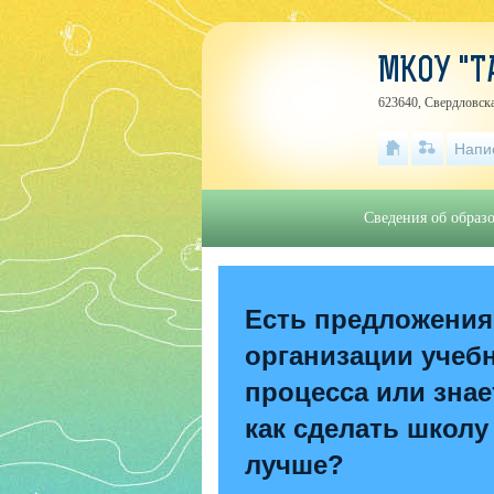
МКОУ "Т
623640, Свердловска
Напи
Сведения об образ
Есть предложения
организации учеб
процесса или знае
как сделать школу
лучше?