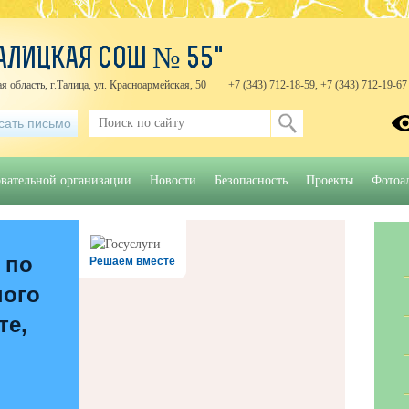
АЛИЦКАЯ СОШ № 55"
я область, г.Талица, ул. Красноармейская, 50
+7 (343) 712-18-59, +7 (343) 712-19-67
сать письмо
овательной организации
Новости
Безопасность
Проекты
Фотоа
 по
Решаем вместе
ного
те,