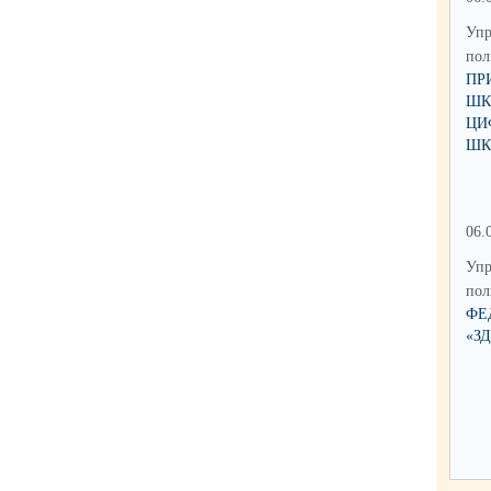
Упр
по
ПР
ШК
ЦИ
ШК
06.
Упр
по
ФЕ
«З