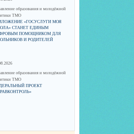
авление образования и молодёжной
Управление образования и мол
литики ТМО
политики ТМО
ИЛОЖЕНИЕ «ГОСУСЛУГИ МОЯ
25 АВГУСТА В СВЕРДЛОВСК
ОЛА» СТАНЕТ ЕДИНЫМ
ОБЛАСТИ ПРОЙДЁТ АВГУСТ
ФРОВЫМ ПОМОЩНИКОМ ДЛЯ
ПЕДАГОГИЧЕСКОЕ СОВЕЩА
ОЛЬНИКОВ И РОДИТЕЛЕЙ
2026
08.2026
17.06.2026
авление образования и молодёжной
Управление образования и мол
литики ТМО
политики ТМО
ДЕРАЛЬНЫЙ ПРОЕКТ
ЮНЫЙ ТАЛАНТ ИЗ ТАЛИЦЫ
ДРАВКОНТРОЛЬ»
ПОКОРЯЕТ РОССИЮ: КСЕНИ
НИКОЛАЕВА СТАЛА ПОБЕД
IX НАЦИОНАЛЬНОЙ ПРЕМИ